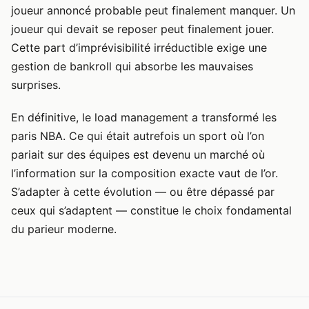
joueur annoncé probable peut finalement manquer. Un
joueur qui devait se reposer peut finalement jouer.
Cette part d’imprévisibilité irréductible exige une
gestion de bankroll qui absorbe les mauvaises
surprises.
En définitive, le load management a transformé les
paris NBA. Ce qui était autrefois un sport où l’on
pariait sur des équipes est devenu un marché où
l’information sur la composition exacte vaut de l’or.
S’adapter à cette évolution — ou être dépassé par
ceux qui s’adaptent — constitue le choix fondamental
du parieur moderne.