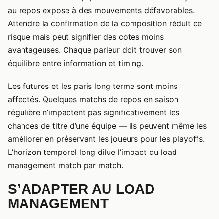
au repos expose à des mouvements défavorables.
Attendre la confirmation de la composition réduit ce
risque mais peut signifier des cotes moins
avantageuses. Chaque parieur doit trouver son
équilibre entre information et timing.
Les futures et les paris long terme sont moins
affectés. Quelques matchs de repos en saison
régulière n’impactent pas significativement les
chances de titre d’une équipe — ils peuvent même les
améliorer en préservant les joueurs pour les playoffs.
L’horizon temporel long dilue l’impact du load
management match par match.
S’ADAPTER AU LOAD
MANAGEMENT