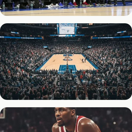
LOAD MANAGEMENT NBA
AVANTAGE DU TERRAIN NBA