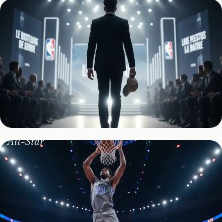
PARIS MVP NBA
PARIS DRAFT NBA