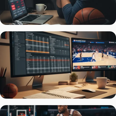
ERREURS DE DÉBUTANT EN PARIS
NBA
OUTILS ET SITES POUR PARIS NBA