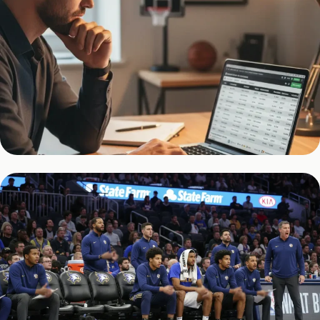
COMMENT LIRE ET COMPRENDRE