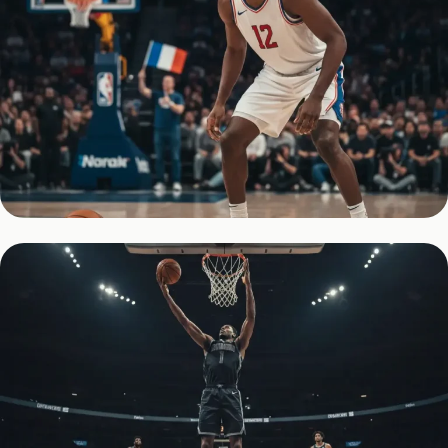
PARIER SUR LES FRANÇAIS DE LA
NBA