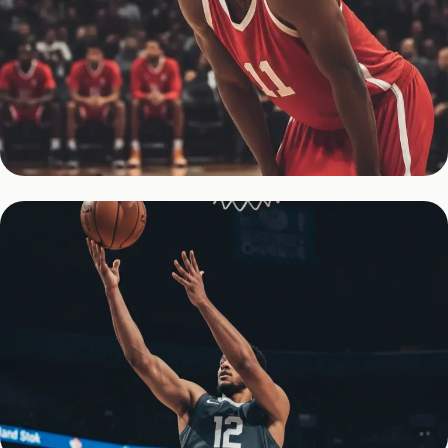
BACK-TO-BACK NBA