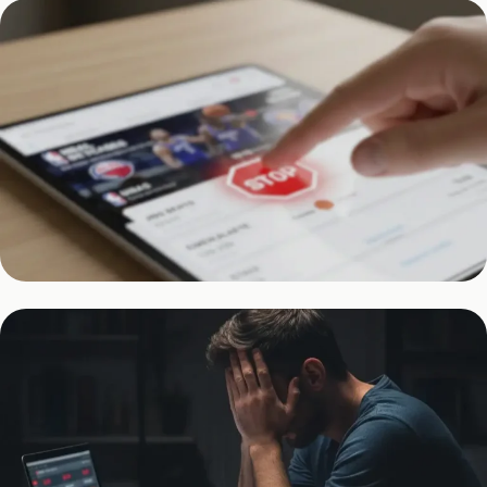
INJURY REPORTS NBA
JEU RESPONSABLE