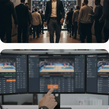
FADING THE PUBLIC NBA